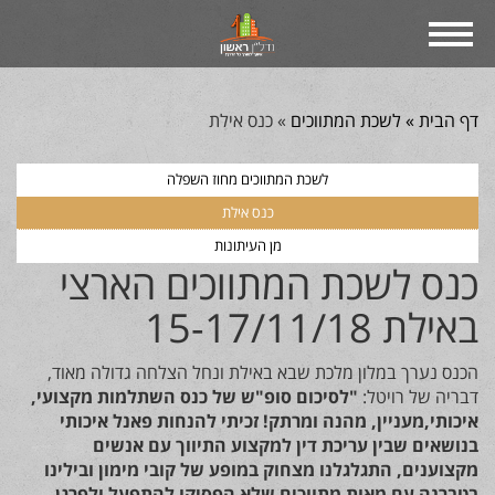
דף הבית »
לשכת המתווכים
»
כנס אילת
לשכת המתווכים מחוז השפלה
כנס אילת
מן העיתונות
כנס לשכת המתווכים הארצי
באילת 15-17/11/18
הכנס נערך במלון מלכת שבא באילת ונחל הצלחה גדולה מאוד,
דבריה של רויטל:
"לסיכום סופ"ש של כנס השתלמות מקצועי,
איכותי,מעניין, מהנה ומרתק!
זכיתי להנחות פאנל איכותי
בנושאים שבין עריכת דין למקצוע התיווך עם אנשים
מקצוענים, התגלגלנו מצחוק במופע של קובי מימון ובילינו
בטברנה עם מאות מתווכים שלא הפסיקו להתפעל ולפרגן,