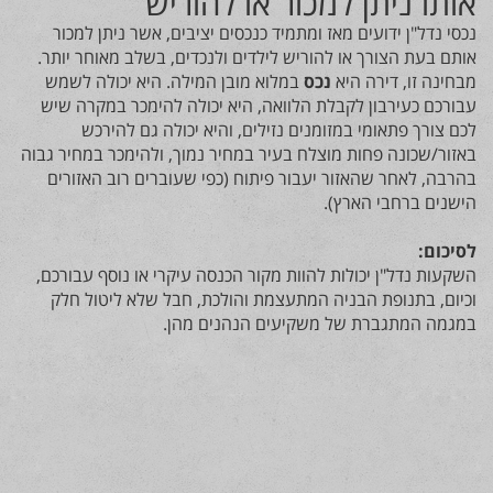
אותו ניתן למכור או להוריש
נכסי נדל"ן ידועים מאז ומתמיד כנכסים יציבים, אשר ניתן למכור
אותם בעת הצורך או להוריש לילדים ולנכדים, בשלב מאוחר יותר.
מבחינה זו, דירה היא
נכס
במלוא מובן המילה. היא יכולה לשמש
עבורכם כעירבון לקבלת הלוואה, היא יכולה להימכר במקרה שיש
לכם צורך פתאומי במזומנים נזילים, והיא יכולה גם להירכש
באזור/שכונה פחות מוצלח בעיר במחיר נמוך, ולהימכר במחיר גבוה
בהרבה, לאחר שהאזור יעבור פיתוח (כפי שעוברים רוב האזורים
הישנים ברחבי הארץ).
לסיכום:
השקעות נדל"ן יכולות להוות מקור הכנסה עיקרי או נוסף עבורכם,
וכיום, בתנופת הבניה המתעצמת והולכת, חבל שלא ליטול חלק
במגמה המתגברת של משקיעים הנהנים מהן.