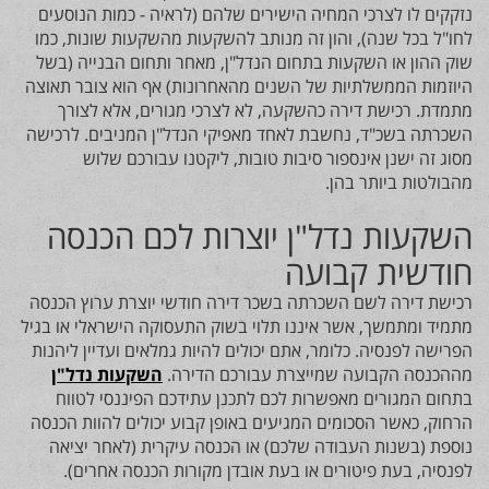
נזקקים לו לצרכי המחיה הישירים שלהם (לראיה - כמות הנוסעים
לחו"ל בכל שנה), והון זה מנותב להשקעות מהשקעות שונות, כמו
שוק ההון או השקעות בתחום הנדל"ן, מאחר ותחום הבנייה (בשל
היוזמות הממשלתיות של השנים מהאחרונות) אף הוא צובר תאוצה
מתמדת. רכישת דירה כהשקעה, לא לצרכי מגורים, אלא לצורך
השכרתה בשכ"ד, נחשבת לאחד מאפיקי הנדל"ן המניבים. לרכישה
מסוג זה ישנן אינספור סיבות טובות, ליקטנו עבורכם שלוש
מהבולטות ביותר בהן.
השקעות נדל"ן יוצרות לכם הכנסה
חודשית קבועה
רכישת דירה לשם השכרתה בשכר דירה חודשי יוצרת ערוץ הכנסה
מתמיד ומתמשך, אשר איננו תלוי בשוק התעסוקה הישראלי או בגיל
הפרישה לפנסיה. כלומר, אתם יכולים להיות גמלאים ועדיין ליהנות
מההכנסה הקבועה שמייצרת עבורכם הדירה.
השקעות נדל"ן
בתחום המגורים מאפשרות לכם לתכנן עתידכם הפיננסי לטווח
הרחוק, כאשר הסכומים המגיעים באופן קבוע יכולים להוות הכנסה
נוספת (בשנות העבודה שלכם) או הכנסה עיקרית (לאחר יציאה
לפנסיה, בעת פיטורים או בעת אובדן מקורות הכנסה אחרים).